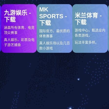
在第25分钟时，巴萨的一次精妙配合打破了僵局，他们通
分。这一进球不仅提升了球队士气，也让现场观众欢呼不
整战术，加强中场控制力，并利用边路进行有效突破。在下
重新充满悬念。整个赛事高潮迭起，让人目不暇接。
们通过多名中场球员的流动配合，不断渗透到对方禁区内。
半场取得了一定成效。然而，在面对埃尔切顽强防守时，有
战术。他们充分利用自身速度优势，在防守稳固后积极寻找
巴萨前锋群体的攻击，同时也通过快速进攻找到了几次破门
。尤其是下半场，巴萨加强了边路进攻，而埃尔切则加大了
斗智斗勇，使得整场赛事充满悬念与看点。