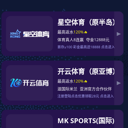
Call 24/7
找到
星空电竞官网
13282675518