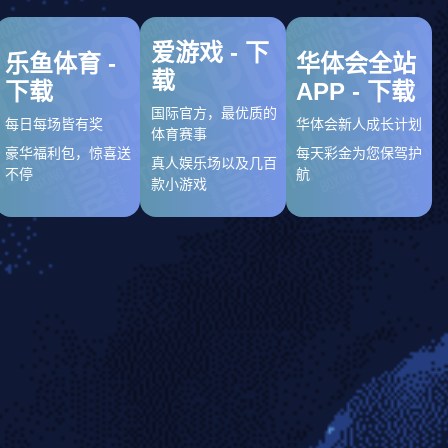
产品专区
公司动态
集团服务
找到
星空电竞官网
推荐文章
波兰与美国篮球对决前瞻分析
及胜负预测解析
2026-06-02