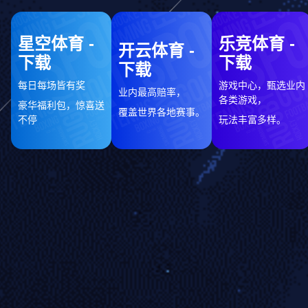
上半场，巴萨凭借其强大的控球能力不断制造威胁。
过快速传递撕开了埃尔切防线，由前锋精彩射门得
已。
尽管被攻破城池，埃尔切并没有放弃，他们逐渐调
半场开始后不久，埃尔切成功扳平比分，使得比赛
2、战术分析
本场比赛中，巴萨展现出了其传统的控球踢法。他
同时，通过高位逼抢迫使对手犯错，这一策略在上
时也显得略显急躁。
相对而言，埃尔切则采取了以守为主、伺机反击的
反击机会。这种灵活变化使得他们能够有效抵御住
良机。
随着比赛进行，两队针对彼此特点进行了战略调整
对抗力度，以期争取更多控球机会。这种战术上的
3、关键球员表现