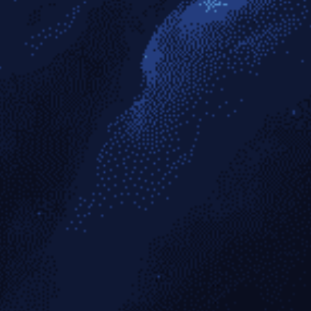
面对高强度压迫毫不畏惧，而门将更是在多次关键扑救中展
能为球队赢得宝贵积分奠定基础。
次进攻都引来阵阵欢呼，无论是主队还是客队，都能感受到
观众用呐喊声激励着自己的球队，再加上他们丰富多彩的大
论。不少专家认为，这是一场典型的西甲风格碰撞，高水平
队所展现出的拼搏精神，以及年轻球员所带来的希望之光。
馈都彰显出这場對決的重要性和吸引力，为即将到来的赛季