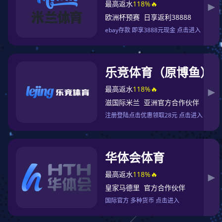
巴萨与埃尔切精彩对决
2026-05-12
1
本文将对巴萨与埃尔切之间的精彩对决进行全程回
四个方面，深入探讨这场比赛的各个细节。首先，
件；其次，分析两队采用的不同战术风格以及如何
赛中展现出的个人能力和团队配合；最后，我们还
受。整篇文章旨在为读者提供一个全面而深入的理
1、比赛过程回顾
在本场巴萨与埃尔切的较量中，双方从开场哨声响
舞下迅速掌控了节奏，通过中场组织频繁向对方施
击寻找机会。