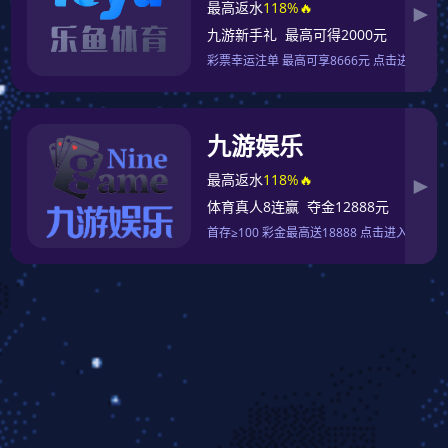
回放全程回顾与分析
分享
顾与分析。通过比赛过程、战术解析、球员表现和观众反应
我们将简要回顾比赛的进程，包括双方的战术布置及重要事
影响比赛结果；接着，将聚焦于关键球员的表现，他们在比
将讨论观众反应和媒体评论，总结这场比赛给球迷带来的感
解，让大家更好地认识这场足球盛宴。
起便进入了激烈竞争状态。巴萨作为主队，在主场氛围的鼓
压。而埃尔切则采取较为稳健的防守策略，试图通过快速反