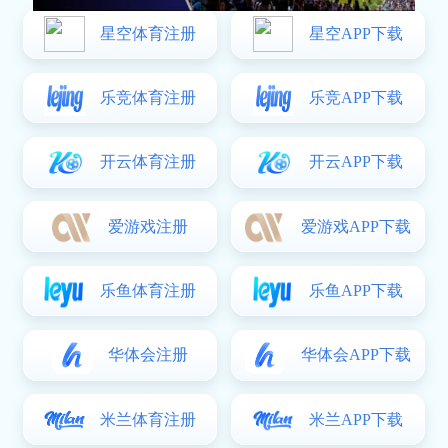
快船与勇士激战在即12月24
日篮球盛宴不容错过
2026-05-18
1
分享
在即将到来的12月24日，NBA两支强队快船与勇士将展开激
烈的对决，这场比赛被誉为篮球盛宴，不容错过。快船作为
西部劲旅，锋线实力雄厚，而勇士则以其独特的战术风格和
出色的团队配合闻名于世。本文将从四个方面详细探讨这场
比赛的前景，包括球队历史背景、球员状态分析、战术碰撞
以及比赛的重要性。无论是球迷还是篮球爱好者，都应该为
这一精彩时刻做好准备，期待看到双方在场上激烈拼搏的情