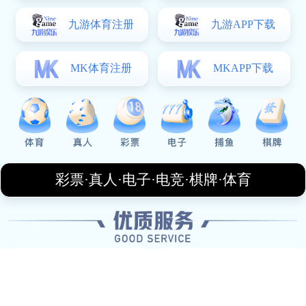
1、水户蜕变历程
水户近期的蜕变主要体现在战术打法和球员配合上。经过几
轮比赛的磨合，球队逐渐形成了以快速反击为核心的进攻模
式。同时，在防守端也实现了更好的协同作战，使得整体防
线愈发稳固。这样的变化让球迷们看到了希望，也增强了球
队内部的信心。
教练组对球队进行了深度调研，从前几场比赛中总结出的问
题，并针对性地进行调整。他们引入了一些新的战术理念，
加强了对球员个人技术的训练。这种针对性的强化训练使得
球员们在场上的表现更加出色，团队默契度也有所提高。
此外，经历了一段时间的不稳定后，水户球员们开始找到自
己的节奏。在比赛中，他们能够迅速适应不同局面的变化，
有效应对来自对手的压力。这一系列的转变标志着水户已经
不再是那个容易被击败的小队，而是一个具备竞争力的参赛
者。
2、当前球队状态分析