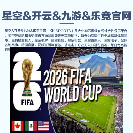
产品专区
首页
产品专区