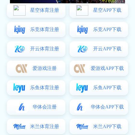
河北对阵国安精彩直播视频
全程回顾与赛后分析尽在此
处
2026-06-01
1
分享
在河北对阵国安的精彩比赛中，双方展现了高水平的竞技状
态和激烈的对抗，吸引了众多球迷的关注。本文将从四个方
面对这场比赛进行深入分析与回顾，包括比赛过程中的重要
时刻、球员表现亮点、战术布置及赛后总结。通过对此次直
播视频的全面解析，我们不仅能够回顾到赛事的精彩瞬间，
还能更好地理解球队之间的竞争与合作。这场比赛不仅是两