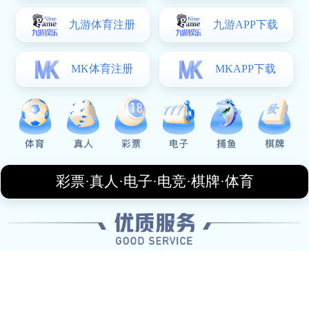
能够为球迷们提供全面而深入的视角。
1、球队背景与历史交锋
巴萨作为西甲豪门，历史悠久，战绩辉煌。在欧洲赛场上，
他们多次捧起欧冠奖杯，是许多年轻球员梦寐以求的舞台。
而里昂则是法甲的一支劲旅，在国内联赛中也有着不错的表
现。他们在欧洲赛场上同样不乏亮眼的成绩，这使得两队在
相遇时总能产生火花。
从历史交锋来看，巴萨与里昂之间的对抗可谓较量激烈。虽
然巴萨在整体实力上占优，但里昂却屡屡在强强对话中给他
们制造麻烦。这种竞技状态不仅体现在比分上，更在于双方
球员在场上的拼搏精神和 tactical 变化，使得每一场交手都
充满悬念。
此次相遇，对于两队都是一次重要考验。巴萨希望借此机会
继续巩固自己的欧战地位，而里昂则期望通过胜利提升士
气。因此，在这样的背景下，本场比赛势必成为众人瞩目的
焦点。