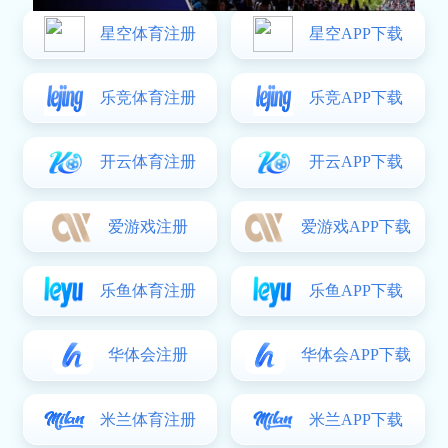
巴萨与里昂精彩对决直播信
号全程解析与观看指南
2026-05-12
1
分享
在这篇文章中，我们将深入探讨巴萨与里昂之间的精彩对
决，提供直播信号全程解析与观看指南。首先，我们会回顾
两队的历史交锋记录及各自的战术特点，以便更好地理解这
场比赛的重要性。接着，将详细说明如何获取直播信号，包
括推荐的平台和注意事项。此外，我们还会分析比赛中的关
键球员表现和战术变化，帮助观众更好地欣赏比赛。最后，
我们总结了本场比赛的亮点，以及对未来比赛的展望，希望